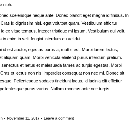
e nibh.
Donec scelerisque neque ante. Donec blandit eget magna id finibus. In
 Cras id dignissim nisi, eget volutpat quam. Vestibulum efficitur
id ex vitae tempus. Integer tristique mi ipsum. Vestibulum dui velit,
in enim in velit feugiat interdum eu vel dui.
i id est auctor, egestas purus a, mattis est. Morbi lorem lectus,
t aliquam quam. Morbi vehicula eleifend purus interdum pretium.
ue senectus et netus et malesuada fames ac turpis egestas. Morbi
. Cras et lectus non nisl imperdiet consequat non nec mi. Donec sit
que. Pellentesque sodales tincidunt lacus, id lacinia elit efficitur
ellentesque purus varius. Nullam rhoncus ante nec turpis
sh
November 11, 2017
Leave a comment