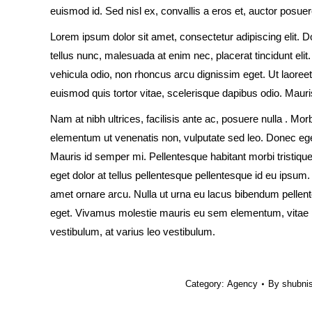
euismod id. Sed nisl ex, convallis a eros et, auctor posuer
Lorem ipsum dolor sit amet, consectetur adipiscing elit. 
tellus nunc, malesuada at enim nec, placerat tincidunt elit.
vehicula odio, non rhoncus arcu dignissim eget. Ut laoreet 
euismod quis tortor vitae, scelerisque dapibus odio. Mauris 
Nam at nibh ultrices, facilisis ante ac, posuere nulla
. Morb
elementum ut venenatis non, vulputate sed leo. Donec ege
Mauris id semper mi. Pellentesque habitant morbi tristiq
eget dolor at tellus pellentesque pellentesque id eu ipsum
amet ornare arcu. Nulla ut urna eu lacus bibendum pellentes
eget. Vivamus molestie mauris eu sem elementum, vitae p
vestibulum, at varius leo vestibulum.
Category:
Agency
By
shubni