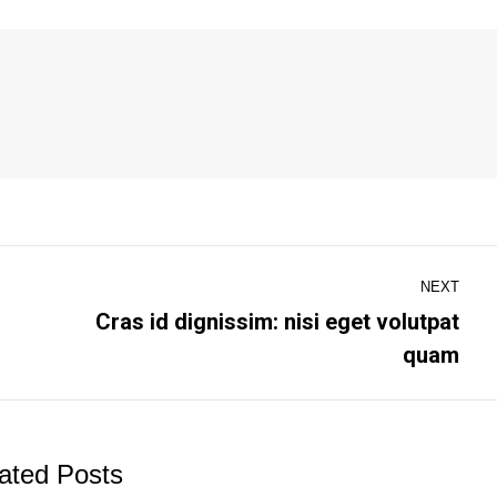
NEXT
Cras id dignissim: nisi eget volutpat
Next
quam
post:
ated Posts