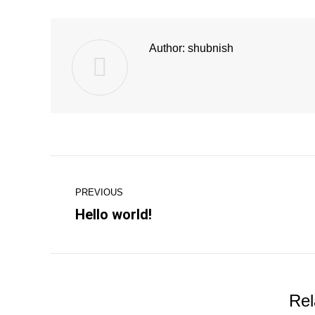
Author:
shubnish
Post
PREVIOUS
navigation
Hello world!
Previous
post:
Rel